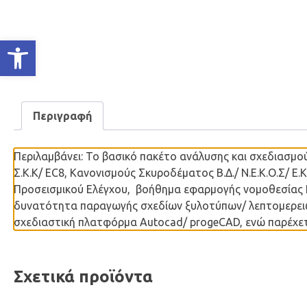
Ανοίξτε τη γραμμή εργαλείων
Περιγραφή
Περιλαμβάνει: Το βασικό πακέτο ανάλυσης και σχεδιασμού 
Σ.Κ.Κ/ EC8, Κανονισμούς Σκυροδέματος Β.Δ./ Ν.Ε.Κ.Ο.Σ/ 
Προσεισμικού Ελέγχου, βοήθημα εφαρμογής νομοθεσίας ΕΑ
δυνατότητα παραγωγής σχεδίων ξυλοτύπων/ λεπτομερει
σχεδιαστική πλατφόρμα Autocad/ progeCAD, ενώ παρέχετ
Σχετικά προϊόντα