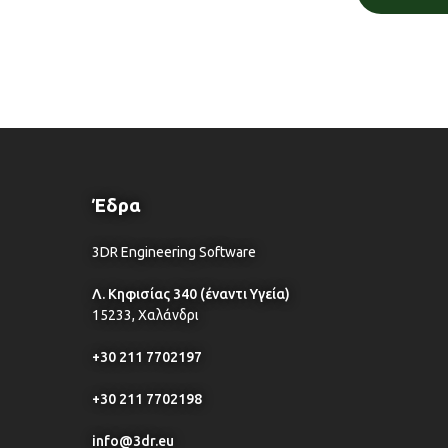
Έδρα
3DR Engineering Software
Λ. Κηφισίας 340 (έναντι Υγεία)
15233, Χαλάνδρι
+30 211 7702197
+30 211 7702198
info@3dr.eu