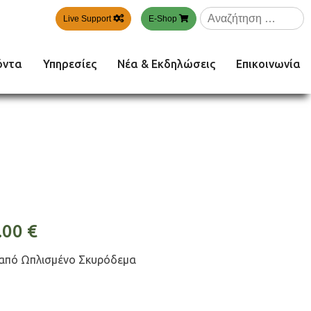
Αναζήτηση
Live Support
E-Shop
για:
όντα
Υπηρεσίες
Νέα & Εκδηλώσεις
Επικοινωνία
.00
€
 από Ωπλισμένο Σκυρόδεμα