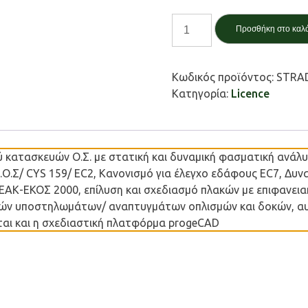
3DR.STRAD
Προσθήκη στο καλ
Construction
ποσότητα
Κωδικός προϊόντος:
STRA
Κατηγορία:
Licence
κατασκευών Ο.Σ. με στατική και δυναμική φασματική ανάλυση,
Ε.Κ.Ο.Σ/ CYS 159/ EC2, Κανονισμό για έλεγχο εδάφους EC7, 
Κ-ΕΚΟΣ 2000, επίλυση και σχεδιασμό πλακών με επιφανειακ
ών υποστηλωμάτων/ αναπτυγμάτων οπλισμών και δοκών, αυτ
αι και η σχεδιαστική πλατφόρμα progeCAD