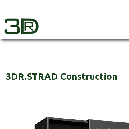
Skip
to
content
3dr
3DR.STRAD Construction