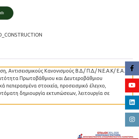
άθι
D_CONSTRUCTION
 Αντισεισμικούς Κανονισμούς Β.Δ./ Π.Δ./ Ν.Ε.Α.Κ/ Ε.Α.Κ/
Δυνατότητα Πρωτοβάθμιου και Δευτεροβάθμιου
ά πεπερασμένα στοιχεία, προσεισμικό έλεγχο,
όματη δημιουργία εκτυπώσεων, λειτουργία σε