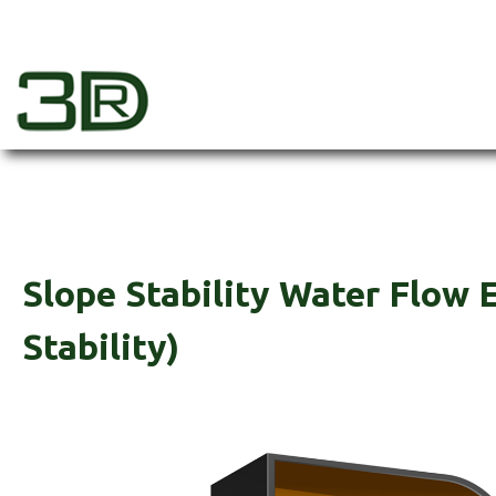
Skip
to
content
3dr
Slope Stability Water Flow
Stability)