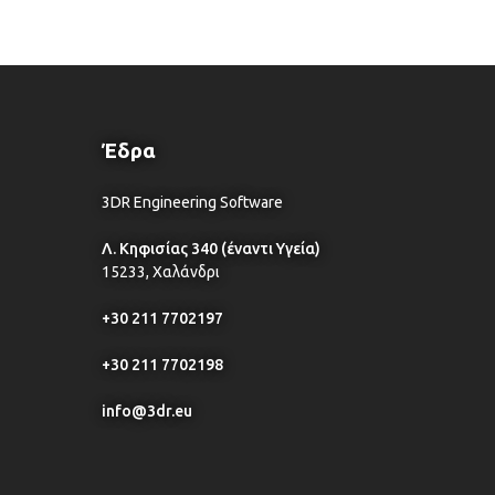
Έδρα
3DR Engineering Software
Λ. Κηφισίας 340 (έναντι Υγεία)
15233, Χαλάνδρι
+30 211 7702197
+30 211 7702198
info@3dr.eu