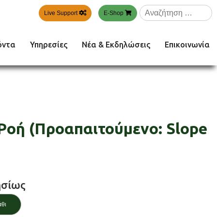
Αναζήτηση
Live Support
E-Shop
για:
όντα
Υπηρεσίες
Νέα & Εκδηλώσεις
Επικοινωνία
 Ροή (Προαπαιτούμενο: Slope
σίως
άθι