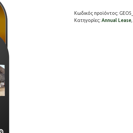
Water
Flow
Κωδικός προϊόντος:
GEO5_
Ευστάθεια
Κατηγορίες:
Annual Lease
Πρανών
–
Υδατική
Ροή
(Προαπαιτούμενο:
Slope
Stability)
ποσότητα