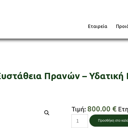
Εταιρεία
Προι
 Ευστάθεια Πρανών – Υδατική
800.00
€
Τιμή:
Ετη
Slope
Προσθήκη στο καλ
Stability