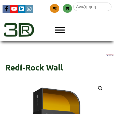
Skip
Αναζήτηση
to
για:
content
Menu
3dr
Redi-Rock Wall