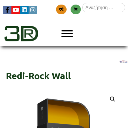
Skip
Αναζήτηση
to
για:
content
Menu
3dr
Redi-Rock Wall