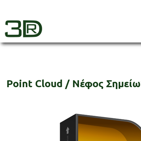
Skip
to
content
3dr
Point Cloud / Νέφος Σημεί