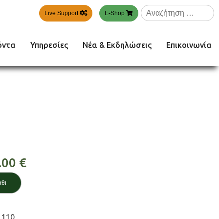
Αναζήτηση
Live Support
E-Shop
για:
όντα
Υπηρεσίες
Νέα & Εκδηλώσεις
Επικοινωνία
.00
€
άθι
_110