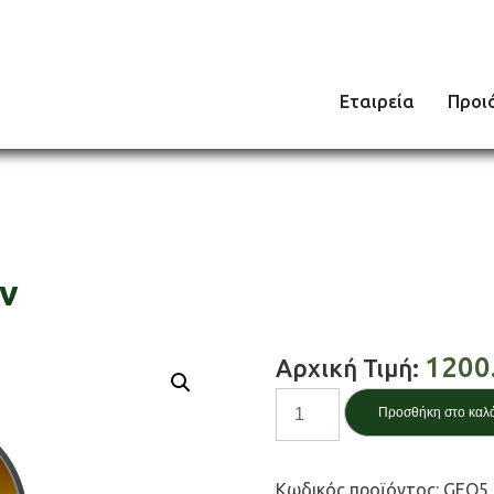
Εταιρεία
Προι
ων
1200
Αρχική Τιμή:
Point
Προσθήκη στο καλ
Cloud
/
Νέφος
Κωδικός προϊόντος:
GEO5