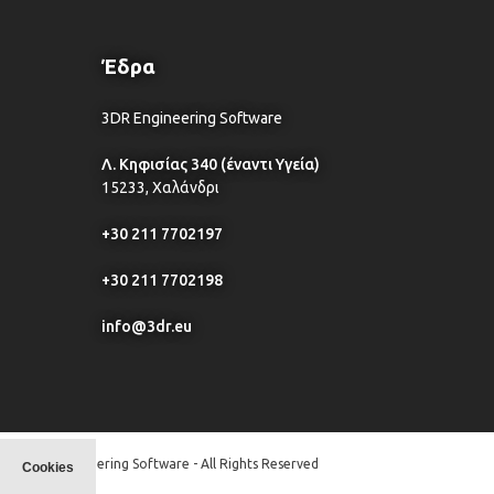
Έδρα
3DR Engineering Software
Λ. Κηφισίας 340 (έναντι Υγεία)
15233, Χαλάνδρι
+30 211 7702197
+30 211 7702198
info@3dr.eu
© 3DR Engineering Software - All Rights Reserved
Cookies