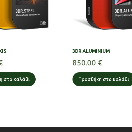
XIS
3DR.ALUMINIUM
€
850.00
€
η στο καλάθι
Προσθήκη στο καλάθι