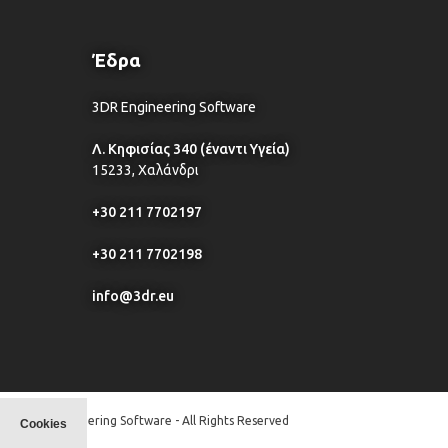
Έδρα
3DR Engineering Software
Λ. Κηφισίας 340 (έναντι Υγεία)
15233, Χαλάνδρι
+30 211 7702197
+30 211 7702198
info@3dr.eu
© 3DR Engineering Software - All Rights Reserved
Cookies