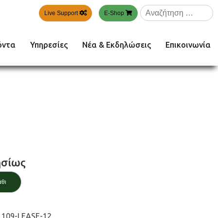
Αναζήτηση
Live Support
E-Shop
για:
όντα
Υπηρεσίες
Νέα & Εκδηλώσεις
Επικοινωνία
σίως
άθι
109-LEASE-12