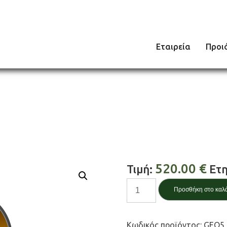
Εταιρεία
Προι
520.00
€
Τιμή:
Ετη
Laboratory
Προσθήκη στο καλ
/
Εργαστήριο
ποσότητα
Κωδικός προϊόντος:
GEO5_