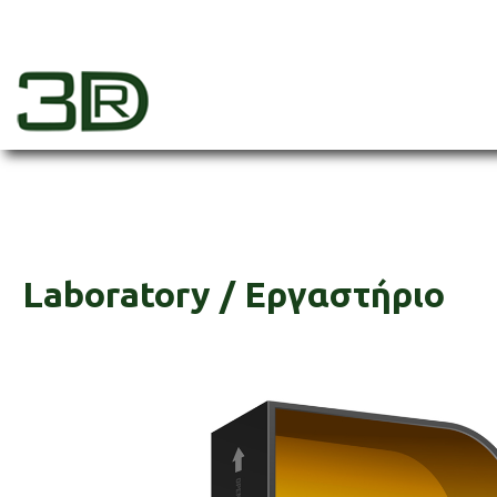
Skip
to
content
3dr
Laboratory / Εργαστήριο