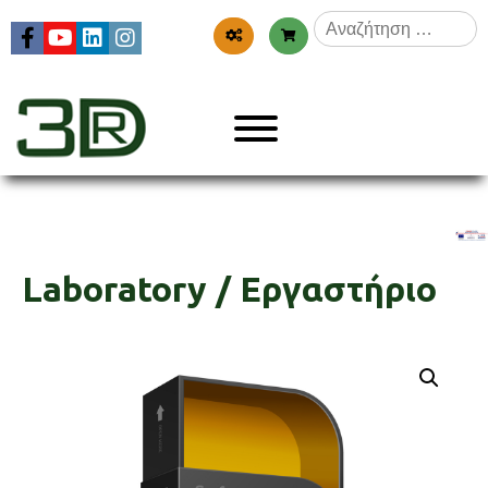
Skip
Αναζήτηση
to
για:
content
Menu
3dr
Laboratory / Εργαστήριο