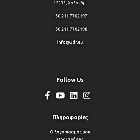
15233, Χαλάνδρι
+30 211 7702197
+30 211 7702198
info@3dr.eu
Follow Us
Ο λογαριασμός μου
Όροι Χρήσης