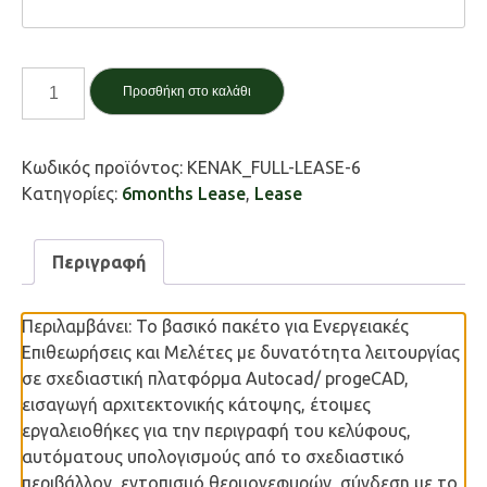
3DR.KENAK
Προσθήκη στο καλάθι
Full
(Επιθεώρηση
+
Κωδικός προϊόντος:
KENAK_FULL-LEASE-6
Μελέτη)
Κατηγορίες:
6months Lease
,
Lease
6
Μήνες
ποσότητα
Περιγραφή
Περιλαμβάνει: Το βασικό πακέτο για Ενεργειακές
Επιθεωρήσεις και Μελέτες με δυνατότητα λειτουργίας
σε σχεδιαστική πλατφόρμα Autocad/ progeCAD,
εισαγωγή αρχιτεκτονικής κάτοψης, έτοιμες
εργαλειοθήκες για την περιγραφή του κελύφους,
αυτόματους υπολογισμούς από το σχεδιαστικό
περιβάλλον, εντοπισμό θερμογεφυρών, σύνδεση με το