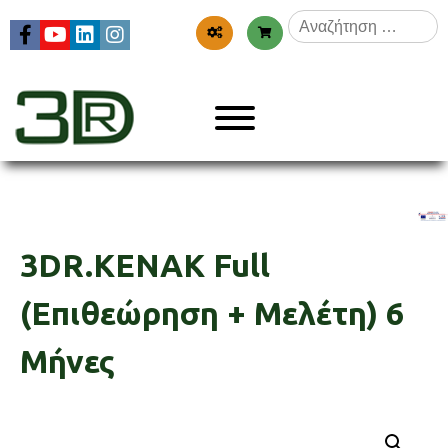
Skip
Αναζήτηση
to
για:
content
Menu
3dr
3DR.KENAK Full
(Επιθεώρηση + Μελέτη) 6
Μήνες