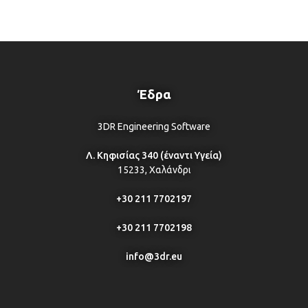
Έδρα
3DR Engineering Software
Λ. Κηφισίας 340 (έναντι Υγεία)
15233, Χαλάνδρι
+30 211 7702197
+30 211 7702198
info@3dr.eu