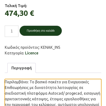
Τελική Τιμή:
474,30 €
3DR.KENAK
Προσθήκη στο καλάθι
Επιθεώρηση
ποσότητα
Κωδικός προϊόντος:
KENAK_INS
Κατηγορία:
Licence
Περιγραφή
Περιλαμβάνει: Το βασικό πακέτο για Ενεργειακές
Επιθεωρήσεις με δυνατότητα λειτουργίας σε
σχεδιαστική πλατφόρμα Autocad/ progecad, εισαγωγή
αρχιτεκτονικής κάτοψης, έτοιμες εργαλειοθήκες για
την περιγραφή του κελύφους, αυτόματοι υπολογισμοί