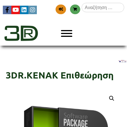
Skip
Αναζήτηση
to
για:
content
Menu
3dr
3DR.KENAK Επιθεώρηση