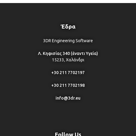
Έδρα
3DR Engineering Software
Λ. Κηφισίας 340 (έναντι Υγεία)
15233, Χαλάνδρι
+30 211 7702197
+30 211 7702198
info@3dr.eu
Follow Us