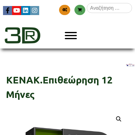
Skip
Αναζήτηση
to
για:
content
Menu
3dr
KENAK.Επιθεώρηση 12
Μήνες