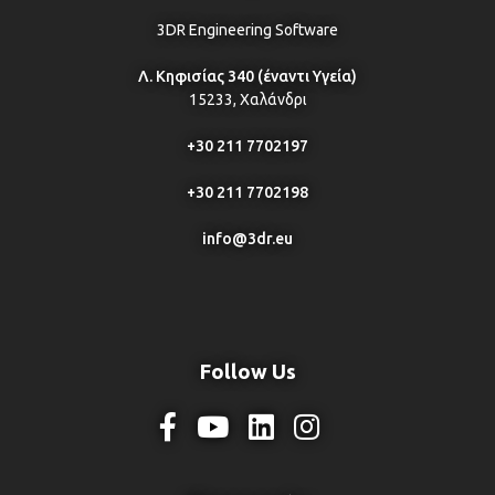
3DR Engineering Software
Λ. Κηφισίας 340 (έναντι Υγεία)
15233, Χαλάνδρι
+30 211 7702197
+30 211 7702198
info@3dr.eu
Follow Us