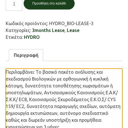
3DR.HYDRO
Προσθήκη στο καλάθι
Βιολογικός
3
Μήνες
Κωδικός προϊόντος:
HYDRO_BIO-LEASE-3
ποσότητα
Κατηγορίες:
3months Lease
,
Lease
Ετικέτα:
HYDRO
Περιγραφή
Περιλαμβάνει: Το βασικό πακέτο ανάλυσης και
σχεδιασμού Βιολογικών με ορθογωνική ή κυκλική
κάτοψη, δυνατότητα τοποθέτησης χωρισμάτων ή
υποστηλωμάτων, Αντισεισμικούς Κανονισμούς Ε.Α.Κ/
Σ.Κ.Κ/ EC8, Κανονισμούς Σκυροδέματος Ε.Κ.Ο.Σ/ CYS
159/ EC2, δυνατότητα παραγωγής σχεδίων, αυτόματη
δημιουργία εκτυπώσεων, αυτόνομο σχεδιαστικό
καθώς και δωρεάν υποστήριξη και προμήθεια
ενημερώσεων για 3 μήνες.