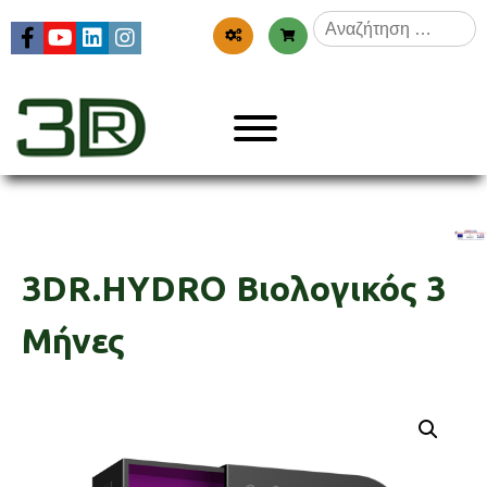
Skip
Αναζήτηση
to
για:
content
Menu
3dr
3DR.HYDRO Βιολογικός 3
Μήνες