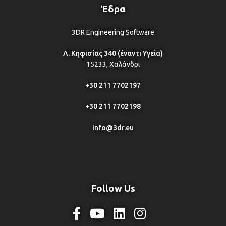
Έδρα
3DR Engineering Software
Λ. Κηφισίας 340 (έναντι Υγεία)
15233, Χαλάνδρι
+30 211 7702197
+30 211 7702198
info@3dr.eu
Follow Us