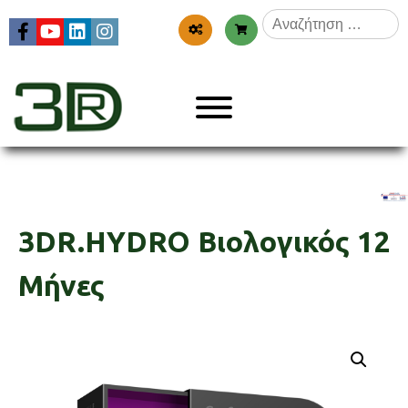
Skip
Αναζήτηση
to
για:
content
Menu
3dr
3DR.HYDRO Βιολογικός 12
Μήνες