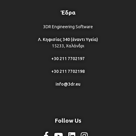
Έδρα
3DR Engineering Software
Λ. Κηφισίας 340 (έναντι Υγεία)
15233, Χαλάνδρι
+30 211 7702197
+30 211 7702198
info@3dr.eu
Follow Us