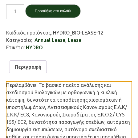
3DR.HYDRO
Προσθήκη στο καλάθι
Βιολογικός
12
Μήνες
Κωδικός προϊόντος:
HYDRO_BIO-LEASE-12
ποσότητα
Κατηγορίες:
Annual Lease
,
Lease
Ετικέτα:
HYDRO
Περιγραφή
Περιλαμβάνει: Το βασικό πακέτο ανάλυσης και
σχεδιασμού Βιολογικών με ορθογωνική ή κυκλική
κάτοψη, δυνατότητα τοποθέτησης χωρισμάτων ή
υποστηλωμάτων, Αντισεισμικούς Κανονισμούς Ε.Α.Κ/
Σ.Κ.Κ/ EC8, Κανονισμούς Σκυροδέματος Ε.Κ.Ο.Σ/ CYS
159/ EC2, δυνατότητα παραγωγής σχεδίων, αυτόματη
δημιουργία εκτυπώσεων, αυτόνομο σχεδιαστικό
καθώς και ετήσια δωρεάν υποστήριξη και προμήθεια