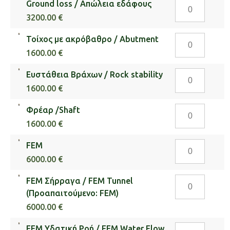
Ground
Ground loss / Απώλεια εδάφους
ποσότητα
loss
3200.00 €
/
Τοίχος
Τοίχος με ακρόβαθρο / Abutment
Απώλεια
με
εδάφους
1600.00 €
ακρόβαθρο
ποσότητα
Ευστάθεια
Ευστάθεια Βράχων / Rock stability
/
Βράχων
Abutment
1600.00 €
/
ποσότητα
Φρέαρ
Φρέαρ /Shaft
Rock
/Shaft
stability
1600.00 €
ποσότητα
ποσότητα
FEM
FEM
ποσότητα
6000.00 €
FEM
FEM Σήρραγα / FEM Tunnel
Σήρραγα
(Προαπαιτούμενο: FEM)
/
6000.00 €
FEM
FEM
FEM Υδατική Ροή / FEM Water Flow
Tunnel