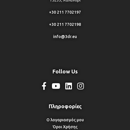
15233, Χαλάνδρι
+30 211 7702197
+30 211 7702198
info@3dr.eu
Follow Us
Ο λογαριασμός μου
Όροι Χρήσης