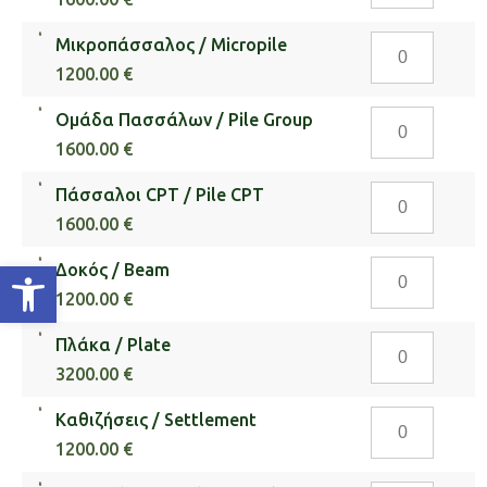
Piles
ποσότητα
Mικροπάσσαλ
Mικροπάσσαλος / Micropile
ποσότητα
/
1200.00 €
Micropile
Ομάδα
Ομάδα Πασσάλων / Pile Group
ποσότητα
Πασσάλων
1600.00 €
/
Πάσσαλοι
Πάσσαλοι CPT / Pile CPT
Pile
CPT
Group
1600.00 €
/
ποσότητα
Ανοίξτε τη γραμμή εργαλείων
Δοκός
Δοκός / Beam
Pile
/
CPT
1200.00 €
Beam
ποσότητα
Πλάκα
Πλάκα / Plate
ποσότητα
/
3200.00 €
Plate
Καθιζήσεις
Καθιζήσεις / Settlement
ποσότητα
/
1200.00 €
Settlement