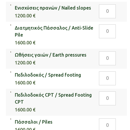
Prefab
Ενισχύσεις
Ενισχύσεις πρανών / Nailed slopes
wall
πρανών
ποσότητα
1200.00 €
/
Διατμητικός
Διατμητικός Πάσσαλος / Anti-Slide
Nailed
Πάσσαλος
Pile
slopes
/
ποσότητα
1600.00 €
Anti-
Ωθήσεις
Ωθήσεις γαιών / Earth pressures
Slide
γαιών
Pile
1200.00 €
/
ποσότητα
Πεδιλοδοκός
Πεδιλοδοκός / Spread footing
Earth
/
pressures
1600.00 €
Spread
ποσότητα
Πεδιλοδοκός
Πεδιλοδοκός CPT / Spread Footing
footing
CPT
CPT
ποσότητα
/
1600.00 €
Spread
Πάσσαλοι
Πάσσαλοι / Piles
Footing
/
CPT
1600.00 €