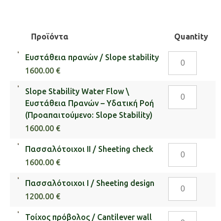
Προϊόντα
Quantity
Ευστάθεια
Ευστάθεια πρανών / Slope stability
πρανών
1600.00 €
/
Slope
Slope Stability Water Flow \
Slope
Stability
Ευστάθεια Πρανών – Υδατική Ροή
stability
Water
(Προαπαιτούμενο: Slope Stability)
ποσότητα
Flow
1600.00 €
\
Πασσαλότοιχο
Πασσαλότοιχοι ΙΙ / Sheeting check
Ευστάθεια
ΙΙ
Πρανών
1600.00 €
/
–
Πασσαλότοιχο
Πασσαλότοιχοι Ι / Sheeting design
Sheeting
Υδατική
Ι
check
1200.00 €
Ροή
/
ποσότητα
(Προαπαιτούμ
Τοίχος
Τοίχος πρόβολος / Cantilever wall
Sheeting