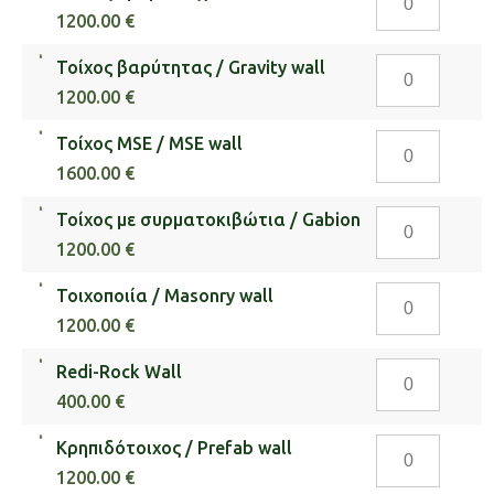
Slope
πρόβολος
design
1200.00 €
Stability)
/
ποσότητα
ποσότητα
Τοίχος
Τοίχος βαρύτητας / Gravity wall
Cantilever
βαρύτητας
wall
1200.00 €
/
ποσότητα
Τοίχος
Τοίχος MSE / MSE wall
Gravity
MSE
wall
1600.00 €
/
ποσότητα
Τοίχος
Τοίχος με συρματοκιβώτια / Gabion
MSE
με
wall
1200.00 €
συρματοκιβώτ
ποσότητα
Τοιχοποιία
Τοιχοποιία / Masonry wall
/
/
Gabion
1200.00 €
Masonry
ποσότητα
Redi-
Redi-Rock Wall
wall
Rock
ποσότητα
400.00 €
Wall
Κρηπιδότοιχο
Κρηπιδότοιχος / Prefab wall
ποσότητα
/
1200.00 €