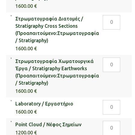
(Προαπαιτούμ
1600.00 €
/
Στρωματογρα
Στρωματογραφία Διατομές /
Stratigraphy)
Διατομές
Stratigraphy Cross Sections
ποσότητα
/
(Προαπαιτούμενο:Στρωματογραφία
Stratigraphy
/ Stratigraphy)
Cross
1600.00 €
Sections
Στρωματογρα
Στρωματογραφία Χωματουργικά
(Προαπαιτούμ
Χωματουργικ
Έργα / Stratigraphy Earthworks
/
Έργα
(Προαπαιτούμενο:Στρωματογραφία
Stratigraphy)
/
/ Stratigraphy)
ποσότητα
Stratigraphy
1600.00 €
Earthworks
Laboratory
Laboratory / Εργαστήριο
(Προαπαιτούμ
/
/
1600.00 €
Εργαστήριο
Stratigraphy)
Point
Point Cloud / Νέφος Σημείων
ποσότητα
ποσότητα
Cloud
1200.00 €