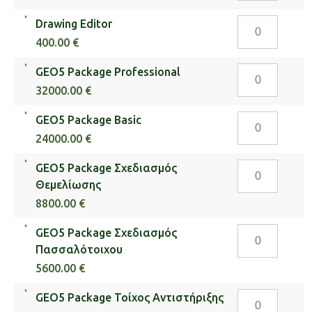
/
Drawing
Drawing Editor
Νέφος
Editor
Σημείων
400.00 €
ποσότητα
ποσότητα
GEO5
GEO5 Package Professional
Package
32000.00 €
Professional
GEO5
GEO5 Package Basic
ποσότητα
Package
24000.00 €
Basic
GEO5
GEO5 Package Σχεδιασμός
ποσότητα
Package
Θεμελίωσης
Σχεδιασμός
8800.00 €
Θεμελίωσης
GEO5
GEO5 Package Σχεδιασμός
ποσότητα
Package
Πασσαλότοιχου
Σχεδιασμός
5600.00 €
Πασσαλότοιχ
GEO5
GEO5 Package Τοίχος Αντιστήριξης
ποσότητα