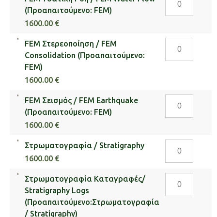
Υδατική
(Προαπαιτούμενο: FEM)
(Προαπαιτούμ
Ροή
FEM)
1600.00 €
/
ποσότητα
FEM
FEM Στερεοποίηση / FEM
FEM
Στερεοποίηση
Consolidation (Προαπαιτούμενο:
Water
/
FEM)
Flow
FEM
(Προαπαιτούμ
1600.00 €
Consolidation
FEM)
FEM
FEM Σεισμός / FEM Earthquake
(Προαπαιτούμ
ποσότητα
Σεισμός
(Προαπαιτούμενο: FEM)
FEM)
/
ποσότητα
1600.00 €
FEM
Στρωματογρα
Στρωματογραφία / Stratigraphy
Earthquake
/
(Προαπαιτούμ
1600.00 €
Stratigraphy
FEM)
Στρωματογρα
Στρωματογραφία Καταγραφές/
ποσότητα
ποσότητα
Καταγραφές/
Stratigraphy Logs
Stratigraphy
(Προαπαιτούμενο:Στρωματογραφία
Logs
/ Stratigraphy)