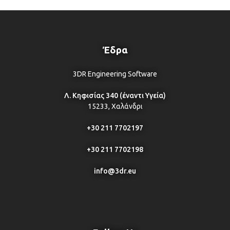
Έδρα
3DR Engineering Software
Λ. Κηφισίας 340 (έναντι Υγεία)
15233, Χαλάνδρι
+30 211 7702197
+30 211 7702198
info@3dr.eu