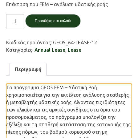
Επέκταση του FEM – ανάλυση υδατικής ροής
FEM
Προσθήκη στο καλάθι
Υδατική
Ροή
/
Κωδικός προϊόντος:
GEO5_64-LEASE-12
FEM
Κατηγορίες:
Annual Lease
,
Lease
Water
Flow
(Προαπαιτούμενο:
Περιγραφή
FEM)
ποσότητα
Το πρόγραμμα GEO5 FEM – Υδατική Ροή
χρησιμοποιείται για την εκτέλεση ανάλυσης σταθερής
ή μεταβλητής υδατικής ροής. Δίνοντας τις ιδιότητες
των υλικών και τις αρχικές συνθήκες στα όρια του
προσομοιώματος, το πρόγραμμα υπολογίζει την
εξέλιξη και τη σταθερή κατάσταση της κατανομής της
πίεσης πόρων, του βαθμού κορεσμού στη μη