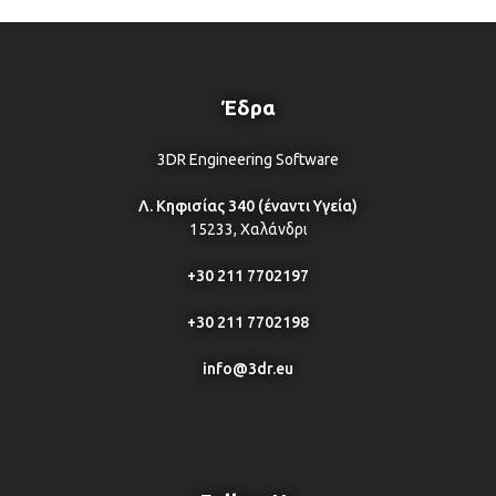
Έδρα
3DR Engineering Software
Λ. Κηφισίας 340 (έναντι Υγεία)
15233, Χαλάνδρι
+30 211 7702197
+30 211 7702198
info@3dr.eu