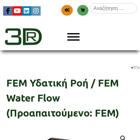
Skip
Αναζήτηση
to
για:
content
Menu
3dr
FEM Υδατική Ροή / FEM
Water Flow
(Προαπαιτούμενο: FEM)