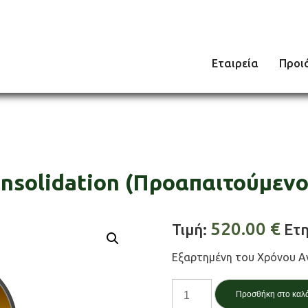
Εταιρεία
Προι
nsolidation (Προαπαιτούμενο
520.00
€
Τιμή:
Ετη
Εξαρτημένη του Χρόνου Α
FEM
Προσθήκη στο καλ
Στερεοποίηση