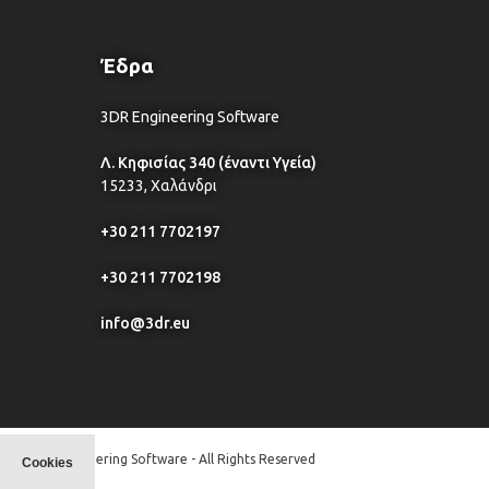
Έδρα
3DR Engineering Software
Λ. Κηφισίας 340 (έναντι Υγεία)
15233, Χαλάνδρι
+30 211 7702197
+30 211 7702198
info@3dr.eu
© 3DR Engineering Software - All Rights Reserved
Cookies