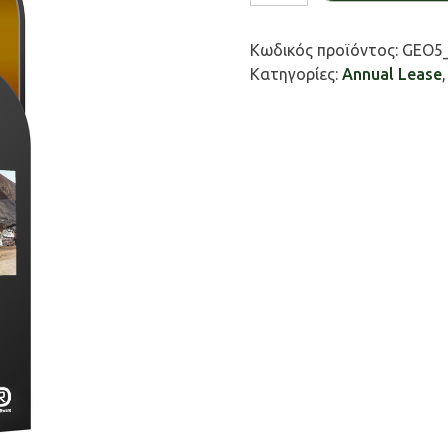
/
FEM
Κωδικός προϊόντος:
GEO5_
Consolidation
Κατηγορίες:
Annual Lease
(Προαπαιτούμενο:
FEM)
ποσότητα