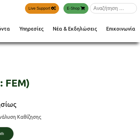
Αναζήτηση
Live Support
E-Shop
για:
όντα
Υπηρεσίες
Νέα & Εκδηλώσεις
Επικοινωνία
: FEM)
σίως
νάλυση Καθίζησης
άθι