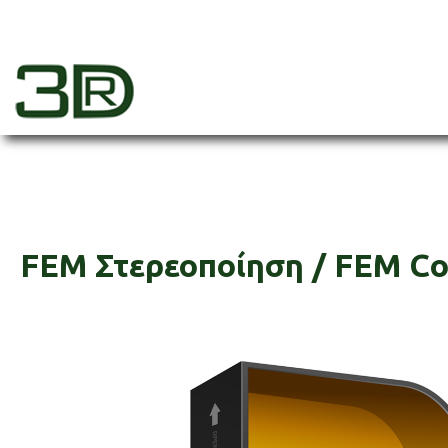
Skip
to
content
3dr
FEM Στερεοποίηση / FEM Co