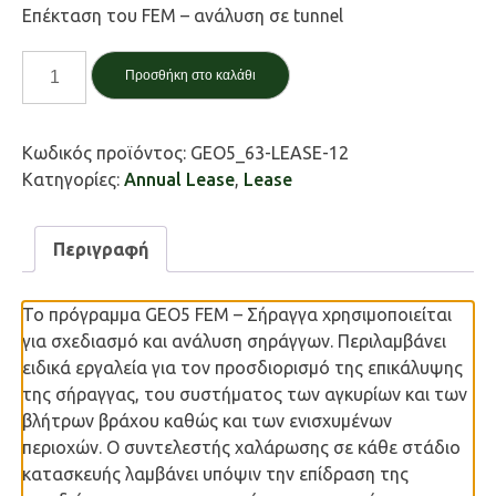
Επέκταση του FEM – ανάλυση σε tunnel
FEM
Προσθήκη στο καλάθι
Σήρραγα
/
FEM
Κωδικός προϊόντος:
GEO5_63-LEASE-12
Tunnel
Κατηγορίες:
Annual Lease
,
Lease
(Προαπαιτούμενο:
FEM)
ποσότητα
Περιγραφή
Το πρόγραμμα GEO5 FEM – Σήραγγα χρησιμοποιείται
για σχεδιασμό και ανάλυση σηράγγων. Περιλαμβάνει
ειδικά εργαλεία για τον προσδιορισμό της επικάλυψης
της σήραγγας, του συστήματος των αγκυρίων και των
βλήτρων βράχου καθώς και των ενισχυμένων
περιοχών. Ο συντελεστής χαλάρωσης σε κάθε στάδιο
κατασκευής λαμβάνει υπόψιν την επίδραση της