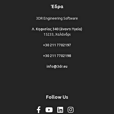
Έδρα
3DR Engineering Software
Λ. Κηφισίας 340 (έναντι Υγεία)
15233, Χαλάνδρι
+30 211 7702197
+30 211 7702198
info@3dr.eu
Follow Us