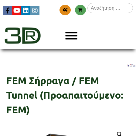
Skip
Αναζήτηση
to
για:
content
Menu
3dr
FEM Σήρραγα / FEM
Tunnel (Προαπαιτούμενο:
FEM)