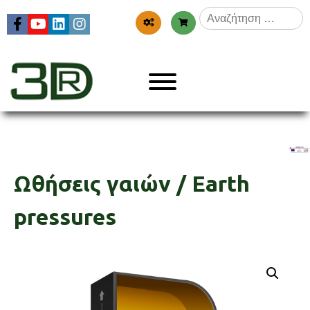
Skip
Αναζήτηση
to
για:
content
Menu
3dr
Ωθήσεις γαιών / Earth
pressures