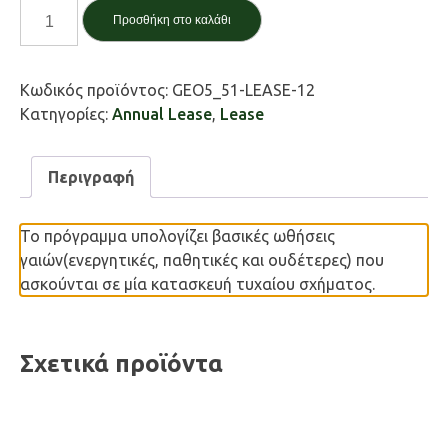
Ωθήσεις
Προσθήκη στο καλάθι
γαιών
/
Earth
Κωδικός προϊόντος:
GEO5_51-LEASE-12
pressures
Κατηγορίες:
Annual Lease
,
Lease
ποσότητα
Περιγραφή
Το πρόγραμμα υπολογίζει βασικές ωθήσεις
γαιών(ενεργητικές, παθητικές και ουδέτερες) που
ασκούνται σε μία κατασκευή τυχαίου σχήματος.
Σχετικά προϊόντα