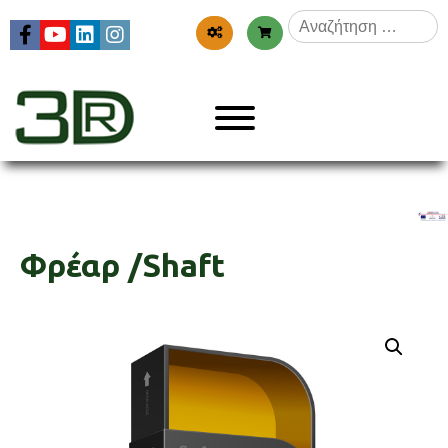
Skip
Αναζήτηση
to
για:
content
Menu
3dr
Φρέαρ /Shaft