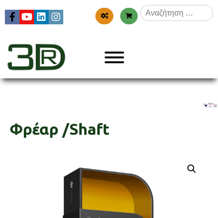
Skip
Αναζήτηση
to
για:
content
Menu
3dr
Φρέαρ /Shaft