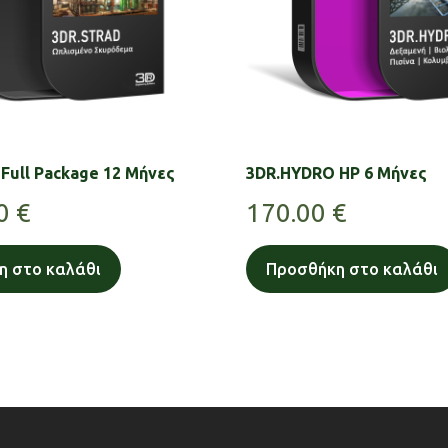
Full Package 12 Μήνες
3DR.HYDRO HP 6 Μήνες
00
€
170.00
€
η στο καλάθι
Προσθήκη στο καλάθι