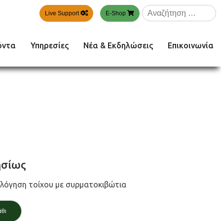
Αναζήτηση
Live Support
E-Shop
για:
όντα
Υπηρεσίες
Νέα & Εκδηλώσεις
Επικοινωνία
σίως
ολόγηση τοίχου με συρματοκιβώτια
άθι