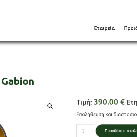
Εταιρεία
Προι
 Gabion
390.00
€
Τιμή:
Ετη
Επαλήθευση και διαστασι
Τοίχος
Προσθήκη στο καλ
με