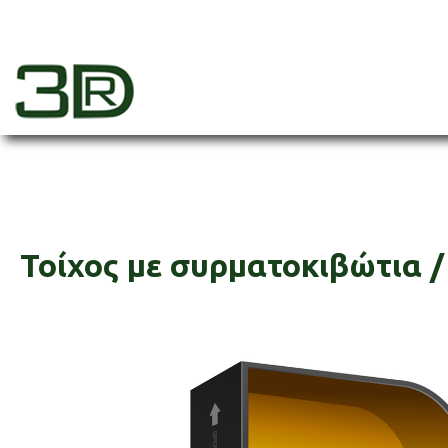
Skip
to
content
3dr
Τοίχος με συρματοκιβώτια /