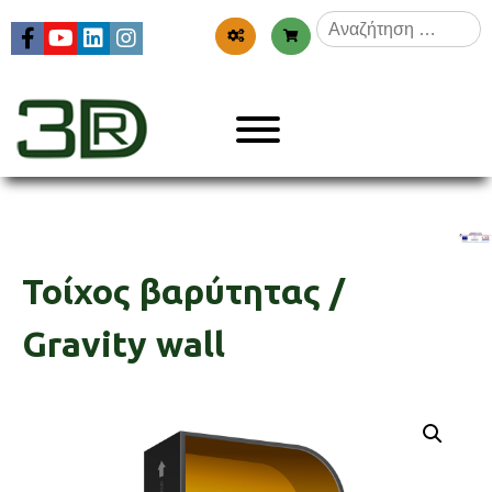
Skip
Αναζήτηση
to
για:
content
Menu
3dr
Τοίχος βαρύτητας /
Gravity wall