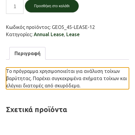
Τοίχος
Προσθήκη στο καλάθι
βαρύτητας
/
Gravity
Κωδικός προϊόντος:
GEO5_45-LEASE-12
wall
Κατηγορίες:
Annual Lease
,
Lease
ποσότητα
Περιγραφή
Το πρόγραμμα χρησιμοποιείται για ανάλυση τοίχων
βαρύτητας. Παρέχει συγκεκριμένα σχήματα τοίχων και
ελέγχει διατομές από σκυρόδεμα.
Σχετικά προϊόντα