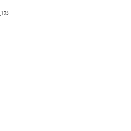
_105
τογραφία