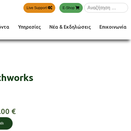
Αναζήτηση
Live Support
E-Shop
για:
όντα
Υπηρεσίες
Νέα & Εκδηλώσεις
Επικοινωνία
thworks
.00
€
άθι