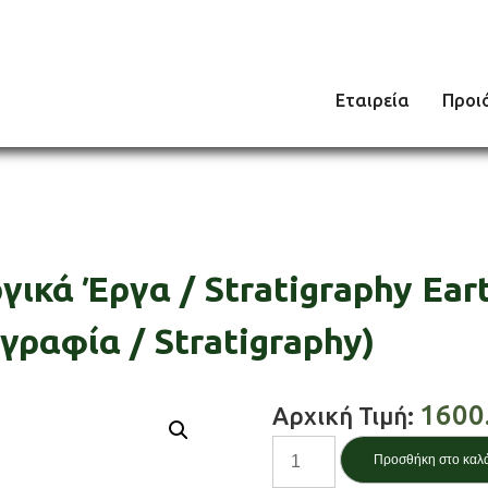
Εταιρεία
Προι
κά Έργα / Stratigraphy Ear
ραφία / Stratigraphy)
1600
Αρχική Τιμή:
Στρωματογραφία
Προσθήκη στο καλ
Χωματουργικά