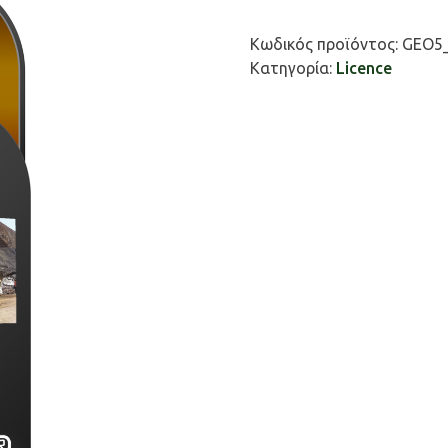
Έργα
/
Κωδικός προϊόντος:
GEO5
Stratigraphy
Κατηγορία:
Licence
Earthworks
(Προαπαιτούμενο:Στρωμα
/
Stratigraphy)
ποσότητα