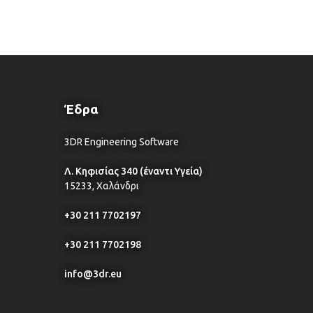
Έδρα
3DR Engineering Software
Λ. Κηφισίας 340 (έναντι Υγεία)
15233, Χαλάνδρι
+30 211 7702197
+30 211 7702198
info@3dr.eu