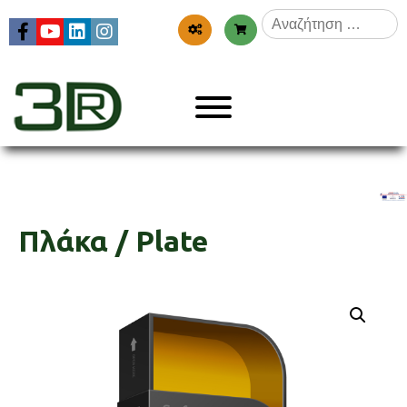
Skip
Αναζήτηση
to
για:
content
Menu
3dr
Πλάκα / Plate