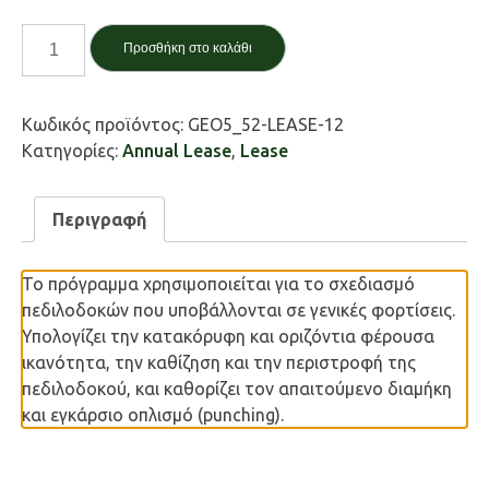
Πεδιλοδοκός
Προσθήκη στο καλάθι
/
Spread
footing
Κωδικός προϊόντος:
GEO5_52-LEASE-12
ποσότητα
Κατηγορίες:
Annual Lease
,
Lease
Περιγραφή
Το πρόγραμμα χρησιμοποιείται για το σχεδιασμό
πεδιλοδοκών που υποβάλλονται σε γενικές φορτίσεις.
Υπολογίζει την κατακόρυφη και οριζόντια φέρουσα
ικανότητα, την καθίζηση και την περιστροφή της
πεδιλοδοκού, και καθορίζει τον απαιτούμενο διαμήκη
και εγκάρσιο οπλισμό (punching).