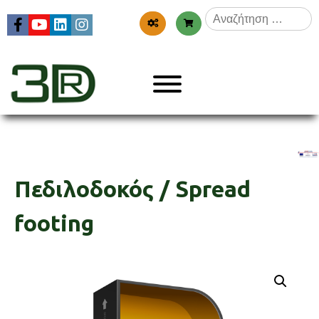
Skip
Αναζήτηση
to
για:
content
Menu
3dr
Πεδιλοδοκός / Spread
footing