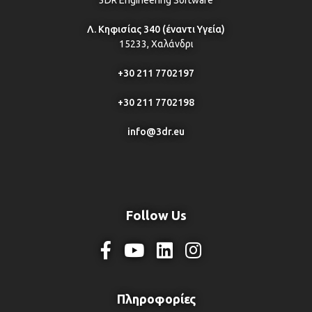
Λ. Κηφισίας 340 (έναντι Υγεία)
15233, Χαλάνδρι
+30 211 7702197
+30 211 7702198
info@3dr.eu
Follow Us