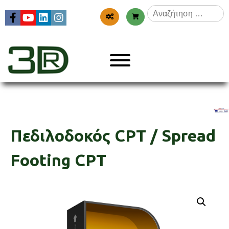
Skip
Αναζήτηση
to
για:
content
Menu
3dr
Πεδιλοδοκός CPT / Spread
Footing CPT