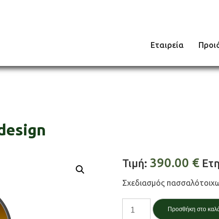
Εταιρεία
Προι
design
390.00
€
Τιμή:
Ετη
Σχεδιασμός πασσαλότοιχ
Πασσαλότοιχοι
Προσθήκη στο καλ
Ι