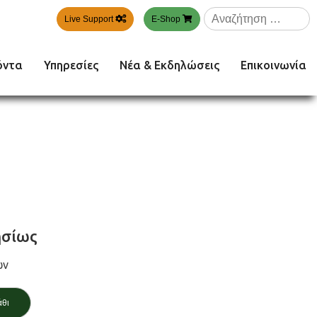
Αναζήτηση
Live Support
E-Shop
για:
όντα
Υπηρεσίες
Νέα & Εκδηλώσεις
Επικοινωνία
σίως
ων
άθι