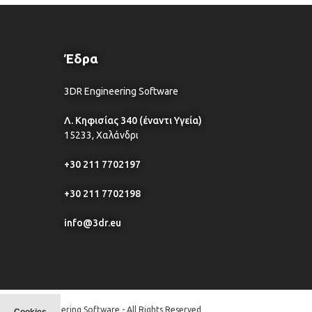
Έδρα
3DR Engineering Software
Λ. Κηφισίας 340 (έναντι Υγεία)
15233, Χαλάνδρι
+30 211 7702197
+30 211 7702198
info@3dr.eu
© 3DR Engineering Software - All Rights Reserved