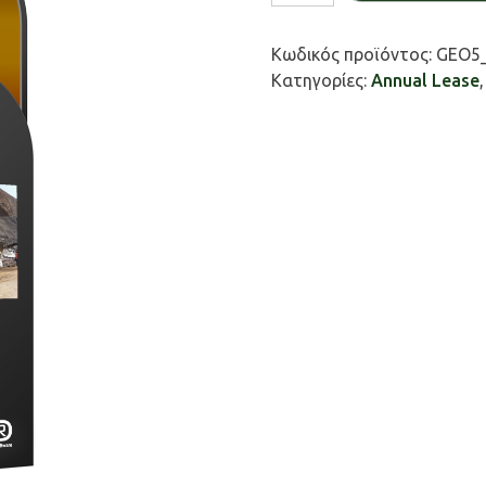
/
Sheeting
Κωδικός προϊόντος:
GEO5_
design
Κατηγορίες:
Annual Lease
ποσότητα