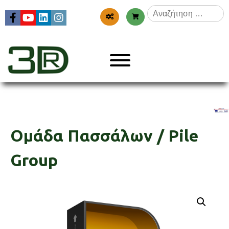
Skip
Αναζήτηση
to
για:
content
Menu
3dr
Ομάδα Πασσάλων / Pile
Group