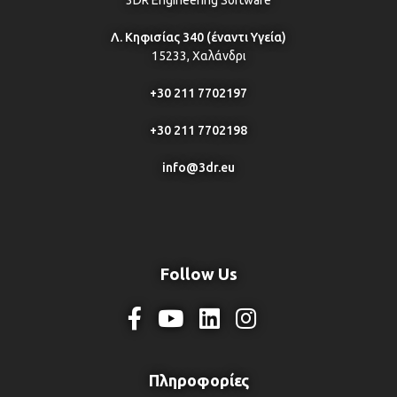
Λ. Κηφισίας 340 (έναντι Υγεία)
15233, Χαλάνδρι
+30 211 7702197
+30 211 7702198
info@3dr.eu
Follow Us