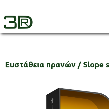
Skip
to
content
3dr
Ευστάθεια πρανών / Slope s