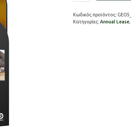
/
Slope
Κωδικός προϊόντος:
GEO5_
stability
Κατηγορίες:
Annual Lease
ποσότητα