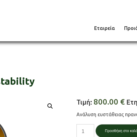
Εταιρεία
Προι
tability
800.00
€
Τιμή:
Ετη
Ανάλυση ευστάθειας πρα
Ευστάθεια
Προσθήκη στο καλ
πρανών