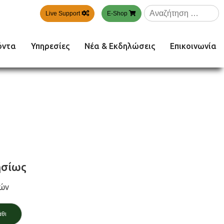
Αναζήτηση
Live Support
E-Shop
για:
όντα
Υπηρεσίες
Νέα & Εκδηλώσεις
Επικοινωνία
σίως
νών
άθι