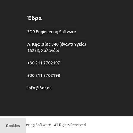
Έδρα
3DR Engineering Software
Λ. Κηφισίας 340 (έναντι Υγεία)
15233, Χαλάνδρι
+30 211 7702197
+30 211 7702198
info@3dr.eu
© 3DR Engineering Software - All Rights Reserved
Cookies