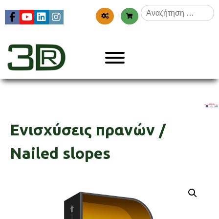
Skip
Αναζήτηση
to
για:
content
Menu
3dr
Ενισχύσεις πρανών /
Nailed slopes