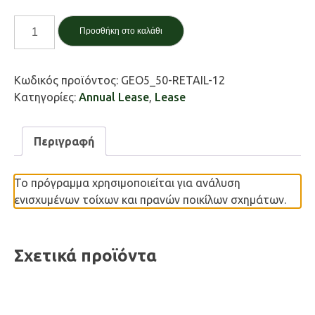
Ενισχύσεις
Προσθήκη στο καλάθι
πρανών
/
Nailed
Κωδικός προϊόντος:
GEO5_50-RETAIL-12
slopes
Κατηγορίες:
Annual Lease
,
Lease
ποσότητα
Περιγραφή
Το πρόγραμμα χρησιμοποιείται για ανάλυση
ενισχυμένων τοίχων και πρανών ποικίλων σχημάτων.
Σχετικά προϊόντα