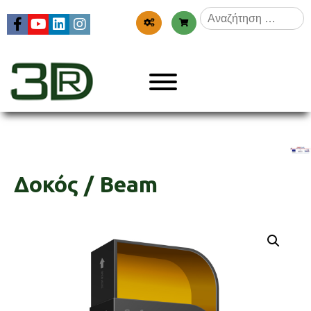
Skip
Αναζήτηση
to
για:
content
Menu
3dr
Δοκός / Beam