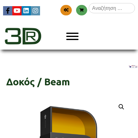
Skip
Αναζήτηση
to
για:
content
Menu
3dr
Δοκός / Beam