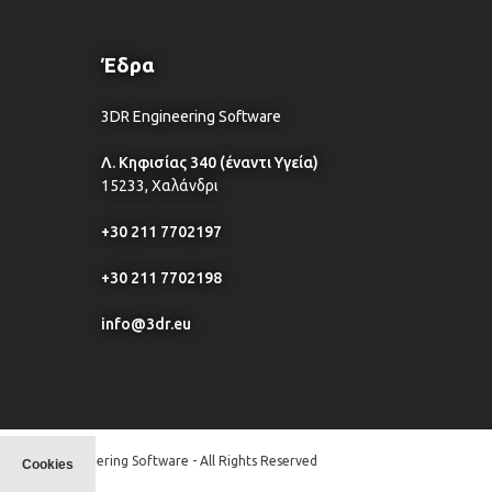
Έδρα
3DR Engineering Software
Λ. Κηφισίας 340 (έναντι Υγεία)
15233, Χαλάνδρι
+30 211 7702197
+30 211 7702198
info@3dr.eu
© 3DR Engineering Software - All Rights Reserved
Cookies