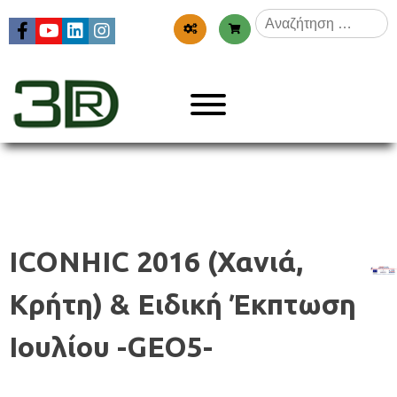
Skip
Αναζήτηση
to
για:
content
Menu
3dr
ICONHIC 2016 (Χανιά,
Κρήτη) & Ειδική Έκπτωση
Ιουλίου -GEO5-