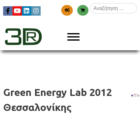
Skip
Αναζήτηση
to
για:
content
Menu
3dr
Green Energy Lab 2012
Θεσσαλονίκης