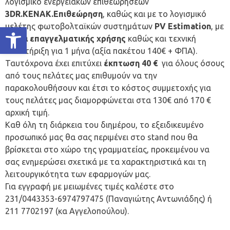
λογισμικό ενεργειακών επιθεωρήσεων
3DR.KENAK.Επιθεώρηση
, καθώς και με το λογισμικό
μελέτης φωτοβολταϊκών συστημάτων
PV Estimation
, με
Ανοίξτε τη γραμμή εργαλείων
άδεια επαγγελματικής χρήσης
καθώς και τεχνική
υποστήριξη για 1 μήνα (αξία πακέτου 140€ + ΦΠΑ).
Ταυτόχρονα έχει επιτύχει
έκπτωση 40 €
για όλους όσους
από τους πελάτες μας επιθυμούν να την
παρακολουθήσουν και έτσι το κόστος συμμετοχής για
τους πελάτες μας διαμορφώνεται στα 130€ από 170 €
αρχική τιμή.
Καθ όλη τη διάρκεια του διημέρου, το εξειδικευμένο
προσωπικό μας θα σας περιμένει στο stand που θα
βρίσκεται στο χώρο της γραμματείας, προκειμένου να
σας ενημερώσει σχετικά με τα χαρακτηριστικά και τη
λειτουργικότητα των εφαρμογών μας.
Για εγγραφή με μειωμένες τιμές καλέστε στο
231/0443353-6974797475 (Παναγιώτης Αντωνιάδης) ή
211 7702197 (κα Αγγελοπούλου).