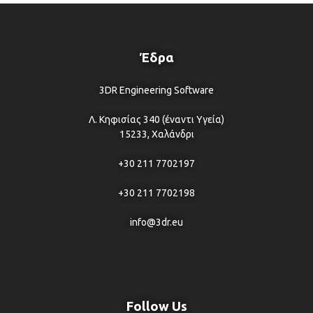
Έδρα
3DR Engineering Software
Λ. Κηφισίας 340 (έναντι Υγεία)
15233, Χαλάνδρι
+30 211 7702197
+30 211 7702198
info@3dr.eu
Follow Us