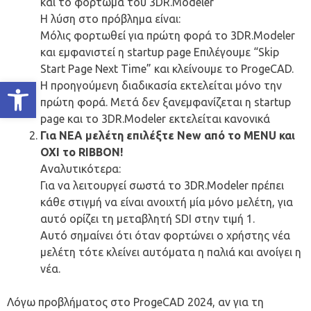
και το φόρτωμα του 3DR.Modeler
Η λύση στο πρόβλημα είναι:
Μόλις φορτωθεί για πρώτη φορά το 3DR.Modeler
και εμφανιστεί η startup page Επιλέγουμε “Skip
Start Page Next Time” και κλείνουμε το ProgeCAD.
Ανοίξτε τη γραμμή εργαλείων
Η προηγούμενη διαδικασία εκτελείται μόνο την
πρώτη φορά. Μετά δεν ξανεμφανίζεται η startup
page και το 3DR.Modeler εκτελείται κανονικά
Για ΝΕΑ μελέτη επιλέξτε New από το MENU και
ΟΧΙ το RIBBON!
Αναλυτικότερα:
Για να λειτουργεί σωστά το 3DR.Modeler πρέπει
κάθε στιγμή να είναι ανοιχτή μία μόνο μελέτη, για
αυτό ορίζει τη μεταβλητή SDI στην τιμή 1.
Αυτό σημαίνει ότι όταν φορτώνει ο χρήστης νέα
μελέτη τότε κλείνει αυτόματα η παλιά και ανοίγει η
νέα.
Λόγω προβλήματος στο ProgeCAD 2024, αν για τη