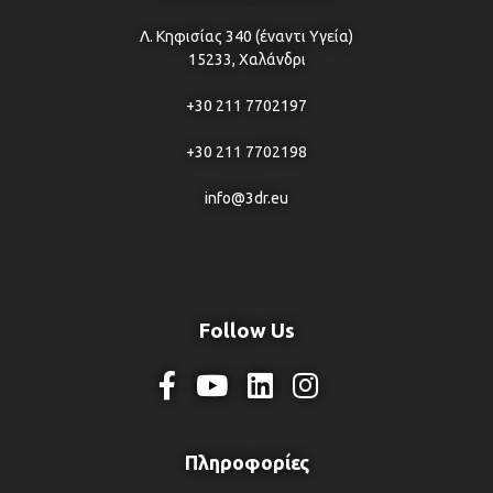
Λ. Κηφισίας 340 (έναντι Υγεία)
15233, Χαλάνδρι
+30 211 7702197
+30 211 7702198
info@3dr.eu
Follow Us