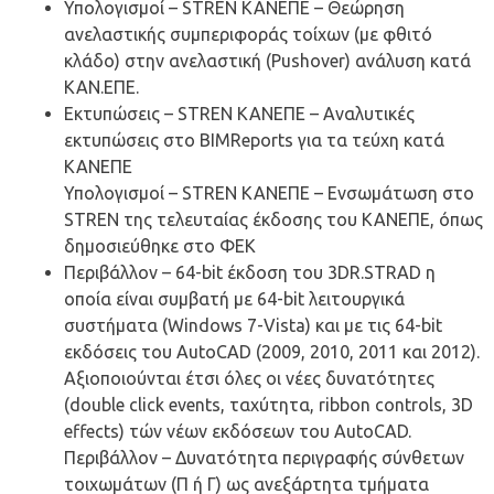
Υπολογισμοί – STREN ΚΑΝΕΠΕ – Θεώρηση
ανελαστικής συμπεριφοράς τοίχων (με φθιτό
κλάδο) στην ανελαστική (Pushover) ανάλυση κατά
ΚΑΝ.ΕΠΕ.
Εκτυπώσεις – STREN ΚΑΝΕΠΕ – Αναλυτικές
εκτυπώσεις στο BIMReports για τα τεύχη κατά
ΚΑΝΕΠΕ
Υπολογισμοί – STREN ΚΑΝΕΠΕ – Ενσωμάτωση στο
STREN της τελευταίας έκδοσης του ΚΑΝΕΠΕ, όπως
δημοσιεύθηκε στο ΦΕΚ
Περιβάλλον – 64-bit έκδοση του 3DR.STRAD η
οποία είναι συμβατή με 64-bit λειτουργικά
συστήματα (Windows 7-Vista) και με τις 64-bit
εκδόσεις του AutoCAD (2009, 2010, 2011 και 2012).
Αξιοποιούνται έτσι όλες οι νέες δυνατότητες
(double click events, ταχύτητα, ribbon controls, 3D
effects) τών νέων εκδόσεων του AutoCAD.
Περιβάλλον – Δυνατότητα περιγραφής σύνθετων
τοιχωμάτων (Π ή Γ) ως ανεξάρτητα τμήματα