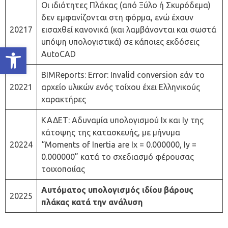
Οι ιδιότητες Πλάκας (από Ξύλο ή Σκυρόδεμα)
δεν εμφανίζονται στη φόρμα, ενώ έχουν
20217
εισαχθεί κανονικά (και λαμβάνονται και σωστά
υπόψη υπολογιστικά) σε κάποιες εκδόσεις
Ανοίξτε τη γραμμή εργαλείων
AutoCAD
BIMReports: Error: Invalid conversion εάν το
20221
αρχείο υλικών ενός τοίχου έχει Ελληνικούς
χαρακτήρες
ΚΑΔΕΤ: Αδυναμία υπολογισμού Ιx και Ιy της
κάτοψης της κατασκευής, με μήνυμα
20224
“Moments of Inertia are Ix = 0.000000, Iy =
0.000000” κατά το σχεδιασμό φέρουσας
τοιχοποιίας
Αυτόματος υπολογισμός ιδίου βάρους
20225
πλάκας κατά την ανάλυση