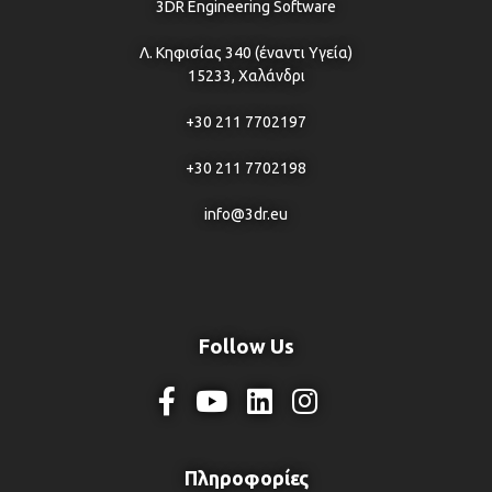
3DR Engineering Software
Λ. Κηφισίας 340 (έναντι Υγεία)
15233, Χαλάνδρι
+30 211 7702197
+30 211 7702198
info@3dr.eu
Follow Us