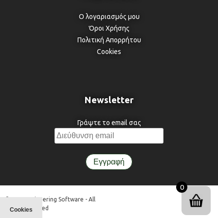
Ο λογαριασμός μου
Όροι Χρήσης
Πολιτική Απορρήτου
Cookies
Newsletter
Γράψτε το email σας
0
© 3DR Engineering Software - All
Rights Reserved
Cookies