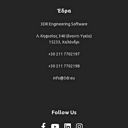
Έδρα
3DR Engineering Software
Λ. Κηφισίας 340 (έναντι Υγεία)
15233, Χαλάνδρι
+30 211 7702197
+30 211 7702198
info@3dr.eu
Follow Us