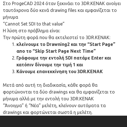
Στο ProgeCAD 2024 όταν ξεκινάει το 3DR.KENAK ανοίγει
ταυτόχρονα δύο κενά drawing files και εμφανίζεται το
μήνυμα
“Cannot Set SDI to that value”
Η λύση στο πρόβλημα είναι:
Την πρώτη φορά που θα εκτελεστεί το 3DR.KENAK:
κλείνουμε το Drawning2 και την “Start Page”
απο το “Skip Start Page Next Time”
Γράφουμε την εντολή SDI πατάμε Enter και
κατόπιν δίνουμε την τιμή 1 και
Κάνουμε επανεκκίνηση του 3DR.KENAK
Μετά από αυτή τη διαδικασία, κάθε φορά θα
φορτώνονται τα δύο drawings και θα εμφανίζεται το
μήνυμα αλλά με την εντολή του 3DR.KENAK
“Άνοιγμα” ή “Νέα” μελέτη, κλείνουν αυτόματα τα
drawings και φορτώνεται σωστά η μελέτη.