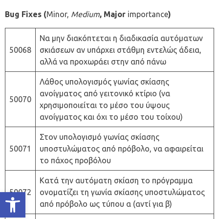
Bug Fixes (
Minor,
Medium
, Major
importance
)
Να μην διακόπτεται η διαδικασία αυτόματων
50068
σκιάσεων αν υπάρχει στάθμη εντελώς άδεια,
αλλά να προχωράει στην από πάνω
Λάθος υπολογισμός γωνίας σκίασης
ανοίγματος από γειτονικό κτίριο (να
50070
χρησιμοποιείται το μέσο του ύψους
ανοίγματος και όχι το μέσο του τοίχου)
Στον υπολογισμό γωνίας σκίασης
50071
υποστυλώματος από πρόβολο, να αφαιρείται
το πάχος προβόλου
Κατά την αυτόματη σκίαση το πρόγραμμα
50072
ονοματίζει τη γωνία σκίασης υποστυλώματος
Ανοίξτε τη γραμμή εργαλείων
από πρόβολο ως τύπου α (αντί για β)