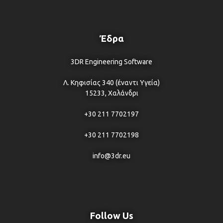
Έδρα
3DR Engineering Software
Λ. Κηφισίας 340 (έναντι Υγεία)
15233, Χαλάνδρι
+30 211 7702197
+30 211 7702198
info@3dr.eu
Follow Us