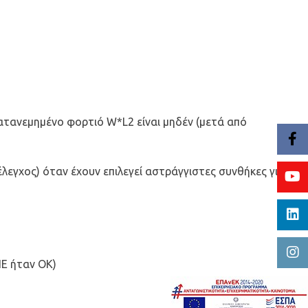
ατανεμημένο φορτιό W*L2 είναι μηδέν (μετά από
λεγχος) όταν έχουν επιλεγεί αστράγγιστες συνθήκες για
ΠE ήταν ΟΚ)