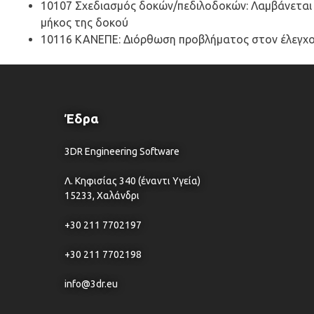
10107 Σχεδιασμός δοκών/πεδιλοδοκών: Λαμβάνεται υ
μήκος της δοκού
10116 KANEΠE: Διόρθωση προβλήματος στον έλεγχο 
Έδρα
3DR Engineering Software
Λ. Κηφισίας 340 (έναντι Υγεία)
15233, Χαλάνδρι
+30 211 7702197
+30 211 7702198
info@3dr.eu