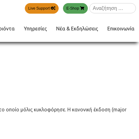
Αναζήτηση
Live Support
E-Shop
για:
οιόντα
Υπηρεσίες
Νέα & Εκδηλώσεις
Επικοινωνία
το οποίο μόλις κυκλοφόρησε. Η κανονική έκδοση (major