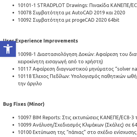
10101-1 STRADPLOT Drawings: Πινακίδα KANEΠE/EC
10078 Συμβατότητα με AutoCAD 2019 και 2020
10092 Συμβατότητα με progeCAD 2020 64bit
User Experience Improvements
Ανοίξτε τη γραμμή εργαλείων
10098-1 Διαστασιολόγηση Δοκών: Αφαίρεση του διαγ
χειροκίνητη εισαγωγή από το χρήστη)
10117 Αφαίρεση διαγνωστικού μηνύματος “solver na
10118 Έλεχος Πεδίλων: Υπολογισμός παθητικών ωθήσε
την άργιλο
Bug Fixes (Minor)
10097 BIM Reports: Στις εκτυπώσεις KANEΠE/EC8-3 
10099 Ανάλυση/Σχεδιασμός Κλιμάκων (Σκάλες) σε 64b
10100 Εκτύπωση της “πάπιας” στο σχέδιο ενίσχυσ