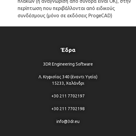
πλακών (η αναγνώριση από σύνορα είναι ΟΚ), στην
περίπτωση που περιβάλλονται από ειδικούς
συνδέσμους (μόνο σε εκδόσεις ProgeCAD)
Έδρα
3DR Engineering Software
Λ. Κηφισίας 340 (έναντι Υγεία)
15233, Χαλάνδρι
+30 211 7702197
+30 211 7702198
info@3dr.eu