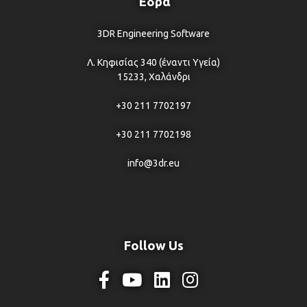
Έδρα
3DR Engineering Software
Λ. Κηφισίας 340 (έναντι Υγεία)
15233, Χαλάνδρι
+30 211 7702197
+30 211 7702198
info@3dr.eu
Follow Us