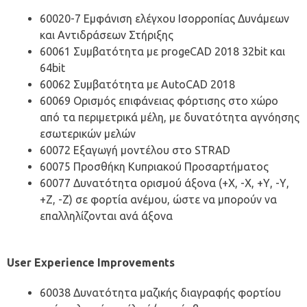
60020-7 Εμφάνιση ελέγχου Ισορροπίας Δυνάμεων
και Αντιδράσεων Στήριξης
60061 Συμβατότητα με progeCAD 2018 32bit και
64bit
60062 Συμβατότητα με AutoCAD 2018
60069 Ορισμός επιφάνειας φόρτισης στο χώρο
από τα περιμετρικά μέλη, με δυνατότητα αγνόησης
εσωτερικών μελών
60072 Εξαγωγή μοντέλου στο STRAD
60075 Προσθήκη Κυπριακού Προσαρτήματος
60077 Δυνατότητα ορισμού άξονα (+Χ, -Χ, +Υ, -Υ,
+Ζ, -Ζ) σε φορτία ανέμου, ώστε να μπορούν να
επαλληλίζονται ανά άξονα
User Experience Improvements
60038 Δυνατότητα μαζικής διαγραφής φορτίου