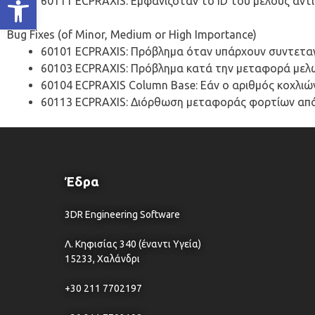
60111 ECPRAXIS: Εμφανιζόταν το ID του μέλους αντί
Bug Fixes (of Minor, Medium or High Importance)
60101 ECPRAXIS: Πρόβλημα όταν υπάρχουν συντετα
60103 ECPRAXIS: Πρόβλημα κατά την μεταφορά μελώ
60104 ECPRAXIS Column Base: Εάν ο αριθμός κοχλιών 
60113 ECPRAXIS: Διόρθωση μεταφοράς φορτίων από 
Έδρα
3DR Engineering Software
Λ. Κηφισίας 340 (έναντι Υγεία)
15233, Χαλάνδρι
+30 211 7702197