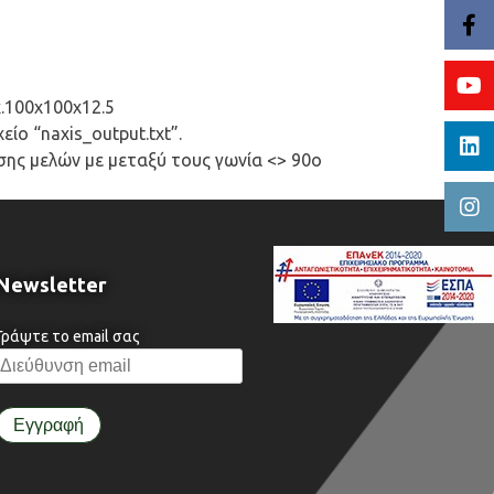
.100x100x12.5
ίο “naxis_output.txt”.
ης μελών με μεταξύ τους γωνία <> 90o
Newsletter
Γράψτε το email σας