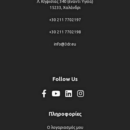
Λ. Κηφισίας 340 (έναντι Υγεία)
15233, Χαλάνδρι
+30 211 7702197
+30 211 7702198
info@3dr.eu
Follow Us
Ο λογαριασμός μου