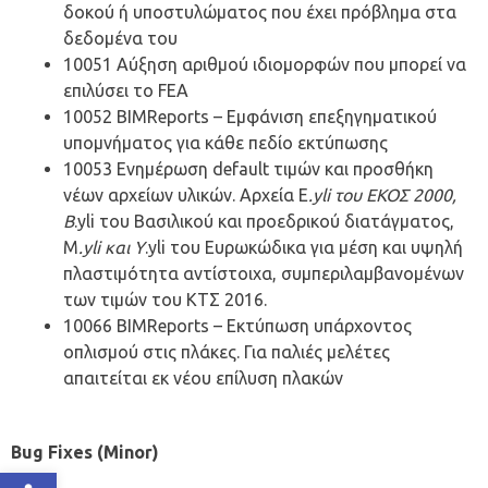
δοκού ή υποστυλώματος που έχει πρόβλημα στα
δεδομένα του
10051 Αύξηση αριθμού ιδιομορφών που μπορεί να
επιλύσει το FEA
10052 BIMReports – Εμφάνιση επεξηγηματικού
υπομνήματος για κάθε πεδίο εκτύπωσης
10053 Ενημέρωση default τιμών και προσθήκη
νέων αρχείων υλικών. Aρχεία E
.yli του ΕΚΟΣ 2000,
B
.yli του Βασιλικού και προεδρικού διατάγματος,
M
.yli και Υ
.yli του Ευρωκώδικα για μέση και υψηλή
πλαστιμότητα αντίστοιχα, συμπεριλαμβανομένων
των τιμών του ΚΤΣ 2016.
10066 BIMReports – Εκτύπωση υπάρχοντος
οπλισμού στις πλάκες. Για παλιές μελέτες
απαιτείται εκ νέου επίλυση πλακών
Bug Fixes (Minor)
Ανοίξτε τη γραμμή εργαλείων