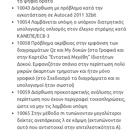
τα ψηφία ορατά
10043 Διόρθωση με πρόβλημα κατά την
εγκατάσταση σε Autocad 2011 32bit
10054 Λαμβάνεται υπόψη ο υπάρχον διατμητικός
υπολογισμός οπλισμός στον έλεγχο στρέψης κατά
ΚΑΝΕΠΕ/EC8-3
10058 Πρόβλημα ακρίβειας στην εμφάνιση των
διαγραμμάτων Qz και My δοκών (στα Γραφικά και
στην Καρτέλα “Εντατικά Μεγέθη” Ιδιοτήτων
Δοκού. Εμφανιζόταν σπάνια στην περίπτωση πολύ
μικρών άκαμπτων τμηματων και ήταν μόνο
γραφικό (στο Σχεδιασμό τα διαγράμματα και οι
υπολογισμοί ήταν σωστοί)
10059 Διόρθωση προκαταρκτικής ανάλυσης στην
περίπτωση που έχουν περιγραφεί τοιχοπληρώσεις,
ώστε να μην τις λαμβάνει υπόψη
10065 Στην μέθοδο m τυπώνονταν μεγαλύτεροι
δείκτες ανεπάρκειας λ σε κάμψη (εκτυπώνονταν
αυτό που αντιστοιχεί στην επιτελεστικότητα Α).