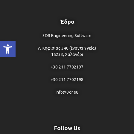
Έδρα
3DR Engineering Software
Ανοίξτε τη γραμμή εργαλείων
Λ. Κηφισίας 340 (έναντι Υγεία)
15233, Χαλάνδρι
+30 211 7702197
+30 211 7702198
info@3dr.eu
Follow Us