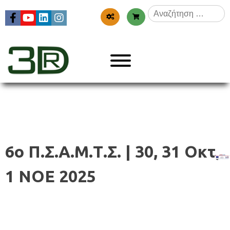
Skip
Αναζήτηση
to
για:
content
Menu
3dr
6o Π.Σ.Α.Μ.Τ.Σ. | 30, 31 Οκτ,
1 ΝΟΕ 2025