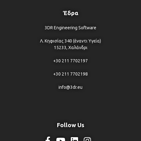
Έδρα
3DR Engineering Software
Λ. Κηφισίας 340 (έναντι Υγεία)
15233, Χαλάνδρι
+30 211 7702197
+30 211 7702198
info@3dr.eu
Follow Us