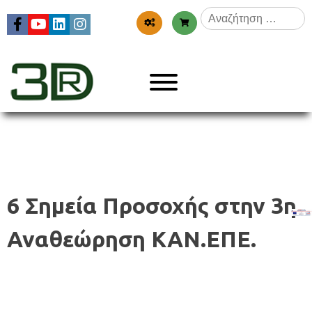
Skip
Αναζήτηση
to
για:
content
Menu
3dr
6 Σημεία Προσοχής στην 3η
Αναθεώρηση ΚΑΝ.ΕΠΕ.