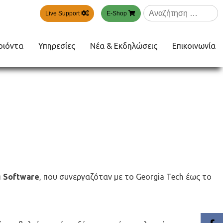
Αναζήτηση
Live Support
E-Shop
για:
οιόντα
Υπηρεσίες
Νέα & Εκδηλώσεις
Επικοινωνία
g Software
, που συνεργαζόταν με το Georgia Tech έως το