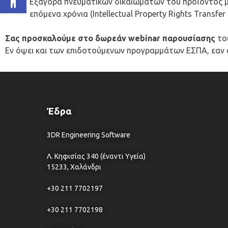
Εξαγορά πνευματικων δικαιωμάτων του προϊόντος 
επόμενα χρόνια (Intellectual Property Rights Transfe
Σας προσκαλούμε στο δωρεάν webinar παρουσίασης
του
Εν όψει και των επιδοτούμενων προγραμμάτων ΕΣΠΑ, εαν σ
Έδρα
3DR Engineering Software
Λ. Κηφισίας 340 (έναντι Υγεία)
15233, Χαλάνδρι
+30 211 7702197
+30 211 7702198