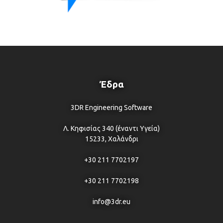
Έδρα
3DR Engineering Software
Λ. Κηφισίας 340 (έναντι Υγεία)
15233, Χαλάνδρι
+30 211 7702197
+30 211 7702198
info@3dr.eu