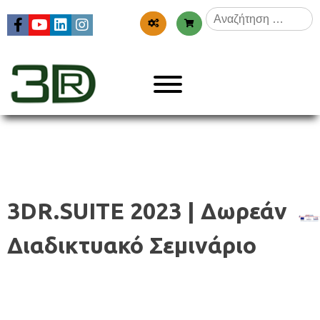
Skip
Αναζήτηση
to
για:
content
Menu
3dr
3DR.SUITE 2023 | Δωρεάν
Διαδικτυακό Σεμινάριο